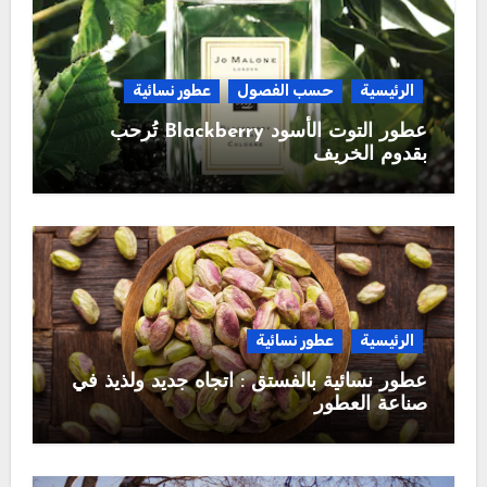
الرئيسية
حسب الفصول
عطور نسائية
عطور التوت الأسود Blackberry تُرحب
بقدوم الخريف
الرئيسية
عطور نسائية
عطور نسائية بالفستق : اتجاه جديد ولذيذ في
صناعة العطور