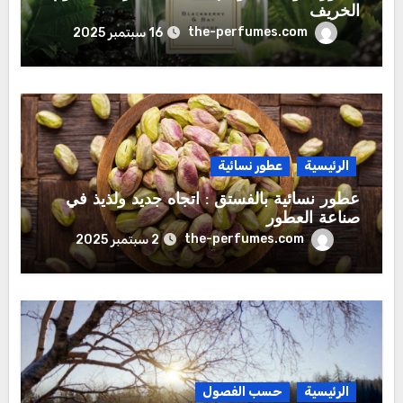
الخريف
the-perfumes.com
16 سبتمبر 2025
الرئيسية
عطور نسائية
عطور نسائية بالفستق : اتجاه جديد ولذيذ في
صناعة العطور
the-perfumes.com
2 سبتمبر 2025
الرئيسية
حسب الفصول