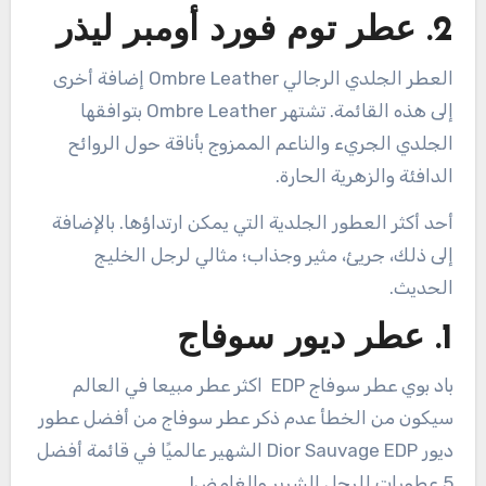
2
. عطر توم فورد أومبر ليذر
العطر الجلدي الرجالي Ombre Leather إضافة أخرى
إلى هذه القائمة. تشتهر Ombre Leather بتوافقها
الجلدي الجريء والناعم الممزوج بأناقة حول الروائح
الدافئة والزهرية الحارة.
أحد أكثر العطور الجلدية التي يمكن ارتداؤها. بالإضافة
إلى ذلك، جريئ، مثير وجذاب؛ مثالي لرجل الخليج
الحديث.
1
. عطر ديور سوفاج
باد بوي عطر سوفاج EDP اكثر عطر مبيعا في العالم
سيكون من الخطأ عدم ذكر عطر سوفاج من أفضل عطور
ديور Dior Sauvage EDP الشهير عالميًا في قائمة أفضل
5 عطورات للرجل الشرير والغامض!