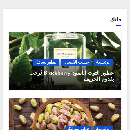
فاتك
الرئيسية
حسب الفصول
عطور نسائية
عطور التوت الأسود Blackberry تُرحب
بقدوم الخريف
الرئيسية
عطور نسائية