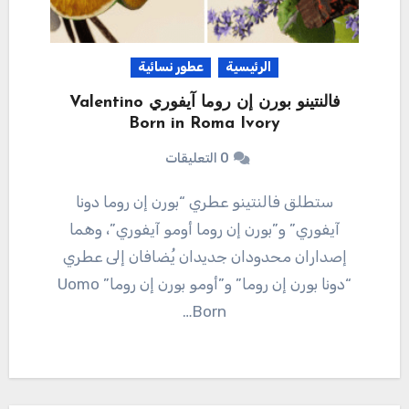
الرئيسية
عطور نسائية
فالنتينو بورن إن روما آيفوري Valentino
Born in Roma Ivory
0 التعليقات
ستطلق فالنتينو عطري “بورن إن روما دونا
آيفوري” و”بورن إن روما أومو آيفوري”، وهما
إصداران محدودان جديدان يُضافان إلى عطري
“دونا بورن إن روما” و”أومو بورن إن روما” Uomo
Born…