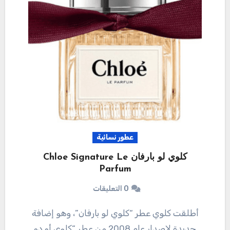
عطور نسائية
كلوي لو بارفان Chloe Signature Le
Parfum
0 التعليقات
أطلقت كلوي عطر “كلوي لو بارفان”، وهو إضافة
جديدة لإصدار عام 2008 من عطر “كلوي أو دو