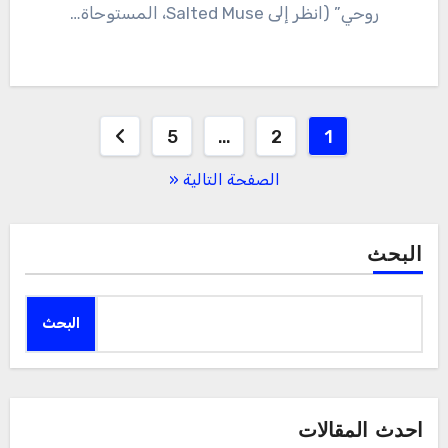
روحي” (انظر إلى Salted Muse، المستوحاة…
تصفّح
5
…
2
1
المقالات
الصفحة التالية «
البحث
البحث
احدث المقالات