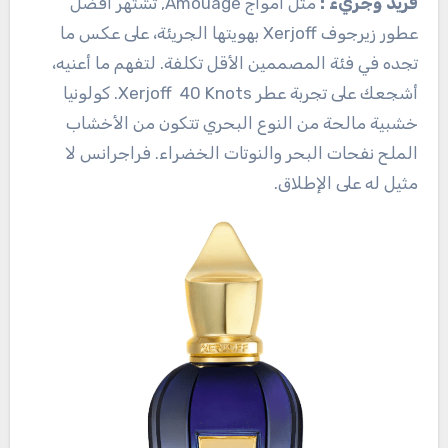
فريد وجريء :
مثل امواج Amouage, تشتهر أفضل
عطور زيرجوف Xerjoff بهويتها الجريئة، على عكس ما
تجده في فئة المصممين الأقل تكلفة. لتفهم ما أعنيه،
أشجعك على تجربة عطر Xerjoff 40 Knots. كولونيا
خشبية مالحة من النوع البحري تتكون من الأخشاب
الملح نفحات البحر والنوتات الخضراء. فراجرانس لا
مثيل له على الإطلاق.