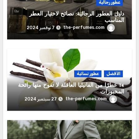
عطور رجالية
دليل العطور الرجالية: نصائح لاختيار العطر
المناسب
the-perfumes.com
7 نوفمبر 2024
الأفضل
عطور نسائية
14 عطرًا من الفانيليا العاقلة لا تفوح منها رائحة
المخبوزات
the-perfumes.com
27 سبتمبر 2024