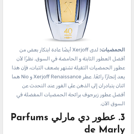
الحمضيات:
لدى Xerjoff أيضًا عادة ابتكار بعض من
أفضل العطور الثابتة و الحامضة في السوق. نظرًا لأن
عطور الحمضيات الثقيلة تشتهر بضعف الثبات، فإن هذا
يعد إنجازًا رائعًا. عطر Xerjoff Renaissance و Nio هما
اثنان يتبادران إلى الذهن على الفور عند التحدث عن
أفضل عطور زيرجوف برائحة الحمضيات المفضلة في
السوق الآن.
3. عطور دي مارل
ي Parfums
de Marly