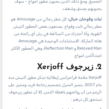
الجميع. ومع ذلك، الذين يحبون عطور امواج – سوف
يحبونهم بصدق وشغف.
ثبات وفوحان خيال:
كل عطر رجالي من Amouage هو
عطر رجالي ثابت وفواح. يصنعون بعض العطور النيش
القوية، وأنا أحذرك من المبالغة في رش أي رائحة من
هاته الماركة. الاستثناءات الوحيدة هي Amouage
Beloved Man و Reflection Man، وهي العطور الأكثر
اعتدالًامن امواج.
2. زيرجوف
Xerjoff
Xerjoff علامة فراجرانس إيطالية تبتكر عطور النيش منذ
عام 2007. يتميز المنزل بتصميم زجاجة فريد ومميز. على
الرغم من أن روائحهم باهظة الثمن، إلا أن عطور زيرجوف
تستحق كل درهم :