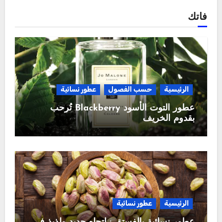
فاتك
الرئيسية
حسب الفصول
عطور نسائية
عطور التوت الأسود Blackberry تُرحب
بقدوم الخريف
الرئيسية
عطور نسائية