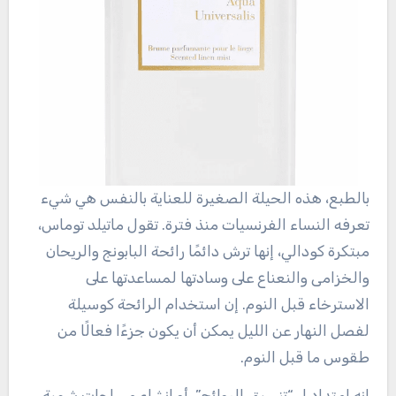
بالطبع، هذه الحيلة الصغيرة للعناية بالنفس هي شيء
تعرفه النساء الفرنسيات منذ فترة. تقول ماتيلد توماس،
مبتكرة كودالي، إنها ترش دائمًا رائحة البابونج والريحان
والخزامى والنعناع على وسادتها لمساعدتها على
الاسترخاء قبل النوم. إن استخدام الرائحة كوسيلة
لفصل النهار عن الليل يمكن أن يكون جزءًا فعالًا من
طقوس ما قبل النوم.
إنه امتداد لـ “تنسيق الروائح”، أو إنشاء مساحات شمية