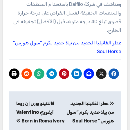
ومناشف في شركة Dalfilo باستخدام المنظفات
والمنعمات الخفيفة لغسل الفراش على درجة حرارة
قصوى تبلغ 40 درجة مئوية، قبل (الأفضل) تجفيفه في
الخارج.
عطر الفانيليا الجديد من بيلا حديد يكرم “سول هورس”
Soul Horse
تصفّح
عطر الفانيليا الجديد
فالنتينو بورن إن روما
المقالات
من بيلا حديد يكرم “سول
آيفوري Valentino
هورس” Soul Horse
Born in Roma Ivory