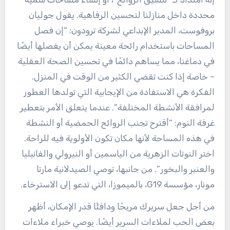
محددة داخل منازلنا لتحسين الرفاهية. يقول جوليان
بروفوست، المدير الإبداعي لشركة ترودون: “إن فصل
المساحات باستخدام رائحة معينة يمكن أن يفصلها أيضًا
في دماغنا، مما يساهم دائمًا في تحسين الصحة العقلية
– خاصة إذا كنت تقضي الكثير من الوقت في المنزل.
الفكرة هي الاستفادة من الإيجابية التي تولدها العطور
لمرافقة الأنشطة المختلفة”. عندما يتعلق الأمر بتعطير
غرفة النوم: “أقترح تجنب الروائح الحمضية أو النشطة
في هذه المساحة لأنها مكان تكون الأولوية فيه للراحة.
اختر النوتات الزهرية من الياسمين أو النيرولي والفانيليا
والعنبر والبخور”. من جانبها، توصي الصيدلانية مارتا
مونار، مؤسسة G19، بالميموزا، التي تدعو إلى الاسترخاء.
من أجل جعل سريرك مريحًا ودافئًا قدر الإمكان، أظهر
بعض الحب لملاءات السرير أيضًا. يوصي خبراء ملاءات