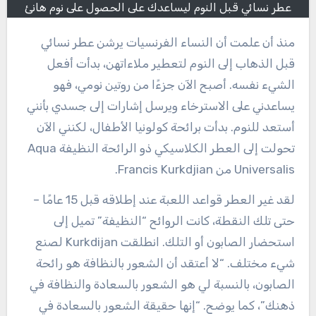
عطر نسائي قبل النوم ليساعدك على الحصول على نوم هانئ
منذ أن علمت أن النساء الفرنسيات يرشن عطر نسائي
قبل الذهاب إلى النوم لتعطير ملاءاتهن، بدأت أفعل
الشيء نفسه. أصبح الآن جزءًا من روتين نومي، فهو
يساعدني على الاسترخاء ويرسل إشارات إلى جسدي بأنني
أستعد للنوم. بدأت برائحة كولونيا الأطفال، لكنني الآن
تحولت إلى العطر الكلاسيكي ذو الرائحة النظيفة Aqua
Universalis من Francis Kurkdjian.
لقد غير العطر قواعد اللعبة عند إطلاقه قبل 15 عامًا –
حتى تلك النقطة، كانت الروائح “النظيفة” تميل إلى
استحضار الصابون أو التلك. انطلقت Kurkdijan لصنع
شيء مختلف. “لا أعتقد أن الشعور بالنظافة هو رائحة
الصابون، بالنسبة لي هو الشعور بالسعادة والنظافة في
ذهنك”، كما يوضح. “إنها حقيقة الشعور بالسعادة في