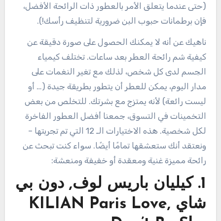
(حتى عندما يتعلق الأمر بالعطور ذات الرائحة الأفضل،
فإن برطمانات حبوب البن ضرورية لتنظيف رأسك!).
ناهيك عن أنه لا يمكنك الحصول على صورة دقيقة عن
كيفية شم رائحة العطر بعد ساعات. تختلف كيمياء
الجسم لدى كل شخص، لذلك مع تغير النغمات على
مدار اليوم، يمكن للعطر أن يتطور بطريقة جيدة (… أو
ليست رائعة) لأنه يمتزج مع بشرتك. للتخلص من بعض
التخمينات في التسوق، جمعنا أفضل العطور الفاخرة
لكل شخصية. هذه الاختيارات الـ 12 التي تم تجربتها –
ونعتقد أنك ستعشقها تمامًا أيضًا. سواء كنت تبحث عن
رائحة مميزة غنية ومعقدة أو خفيفة ومنعشة:
1.
كيليان باريس لوف, دون بي
شاي KILIAN Paris Love,