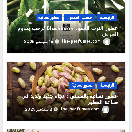
الرئيسية
حسب الفصول
عطور نسائية
عطور التوت الأسود Blackberry تُرحب بقدوم
الخريف
the-perfumes.com
16 سبتمبر 2025
الرئيسية
عطور نسائية
عطور نسائية بالفستق : اتجاه جديد ولذيذ في
صناعة العطور
the-perfumes.com
2 سبتمبر 2025