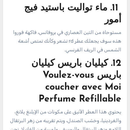
11. ماء تواليت باستيد فيج
أمور
مستوحاة من التين العصاري في بروفانس، فاكهة فوروا
هذه سوف يجعلك عطر rd تشعر وكأنك تمتص أشعة
الشمس في الريف الفرنسي.
12. كيليان باريس كيليان
باريس Voulez-vous
coucher avec Moi
Perfume Refillable
يحتوي هذا العطر الأنيق على مكونات من الإيلنغ يلانغ،
والغردينيا، وخشب الصندل، ويتم تقريبه من زهر البرتقال
اللامع وزهر البرتقال واليوسفي ولمسة من الفانيلا. نحن