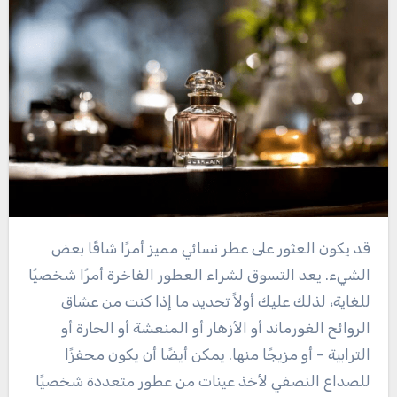
قد يكون العثور على عطر نسائي مميز أمرًا شاقًا بعض
الشيء. يعد التسوق لشراء العطور الفاخرة أمرًا شخصيًا
للغاية، لذلك عليك أولاً تحديد ما إذا كنت من عشاق
الروائح الغورماند أو الأزهار أو المنعشة أو الحارة أو
الترابية – أو مزيجًا منها. يمكن أيضًا أن يكون محفزًا
للصداع النصفي لأخذ عينات من عطور متعددة شخصيًا