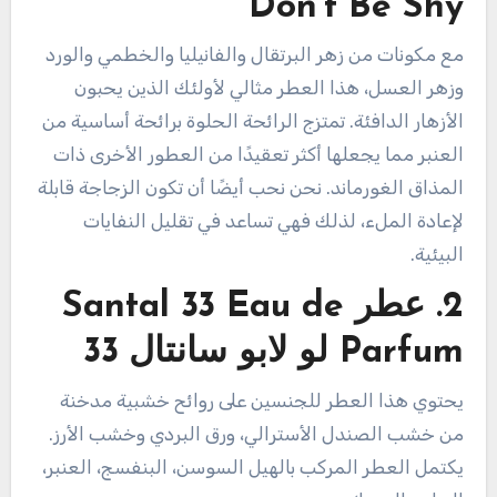
Don’t Be Shy
مع مكونات من زهر البرتقال والفانيليا والخطمي والورد
وزهر العسل، هذا العطر مثالي لأولئك الذين يحبون
الأزهار الدافئة. تمتزج الرائحة الحلوة برائحة أساسية من
العنبر مما يجعلها أكثر تعقيدًا من العطور الأخرى ذات
المذاق الغورماند. نحن نحب أيضًا أن تكون الزجاجة قابلة
لإعادة الملء، لذلك فهي تساعد في تقليل النفايات
البيئية.
2.
عطر Santal 33 Eau de
Parfum لو لابو سانتال 33
يحتوي هذا العطر للجنسين على روائح خشبية مدخنة
من خشب الصندل الأسترالي، ورق البردي وخشب الأرز.
يكتمل العطر المركب بالهيل السوسن، البنفسج، العنبر،