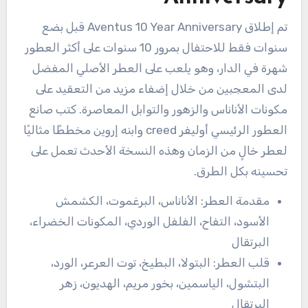
تم إطلاق Aventus 10 Year Anniversary قبل بضع
سنوات فقط للاحتفال بمرور 10 سنوات على أكثر العطور
شهرة في الدار، وهو يلعب على العطر الأصلي المفضل
لدى المعجبين من خلال إضفاء مزيد من التعقيد على
مكونات الأناناس والزهور والتوابل المعاصرة. كتب صانع
العطور الرئيسي أوليفر creed وابنه إروين مخططًا مثاليًا
لعطر خالٍ من الزمان وهذه النسخة الأحدث تعمل على
تحسينه بكل الطرق.
مقدمة العطر: الأناناس، البرغموت، الكشمش
الأسود، التفاح، الفلفل الوردي، المكونات الخضراء،
البرتقال
قلب العطر: البتولا، البطيخ، توت العرعر، الورد،
البتشول، الياسمين، بخور مريم، الهديون، زهر
البرتقال