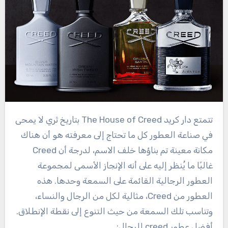
تتمتع دار كريد The House of Creed بتاريخ ثري لا يمحى
في صناعة العطور كل ما تحتاج إلى معرفته هو أن هناك
مكانة معينة تم بناؤها خلف الاسم، لدرجة أن Creed
غالبًا ما يُنظر إليه على أنه الإنجاز الأسمى لمجموعة
العطور الرجالية القائمة على السمعة وحدها. هذه
العطور من Creed، مثالية لكل من الرجال والنساء،
وتناسب تلك السمعة من حيث التنوع إلى نقطة الإنطلاق.
أفضل عطور creed للرجال: