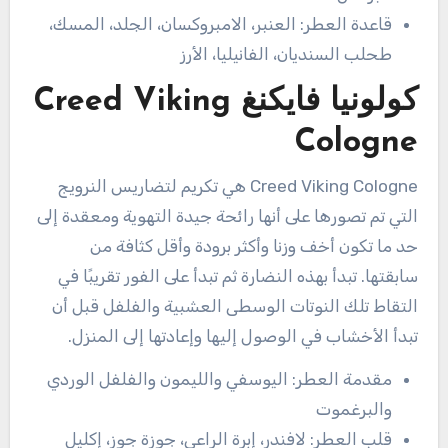
قاعدة العطر: العنبر، الامبروكسان، الجلد، المسك،
طحلب السنديان، الفانيليا، الأرز
كولونيا فايكنغ Creed Viking
Cologne
Creed Viking Cologne هي تكريم لتضاريس النرويج
التي تم تصورها على أنها رائحة جيدة التهوية ومعقدة إلى
حد ما تكون أخف وزنا وأكثر برودة وأقل كثافة من
سابقتها. تبدأ بهذه النضارة ثم تبدأ على الفور تقريبًا في
التقاط تلك النوتات الوسطى العشبية والفلفل قبل أن
تبدأ الأخشاب في الوصول إليها وإعادتها إلى المنزل.
مقدمة العطر: اليوسفي والليمون والفلفل الوردي
والبرغموت
قلب العطر: لافندر، إبرة الراعي، جوزة جوز، إكليل