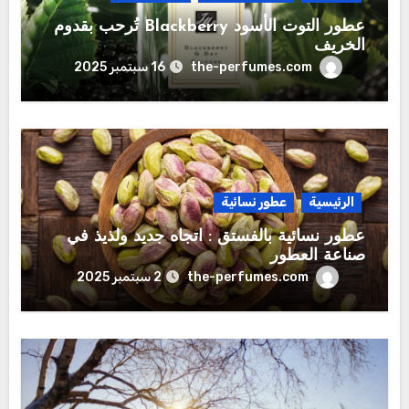
عطور التوت الأسود Blackberry تُرحب بقدوم
الخريف
the-perfumes.com
16 سبتمبر 2025
الرئيسية
عطور نسائية
عطور نسائية بالفستق : اتجاه جديد ولذيذ في
صناعة العطور
the-perfumes.com
2 سبتمبر 2025