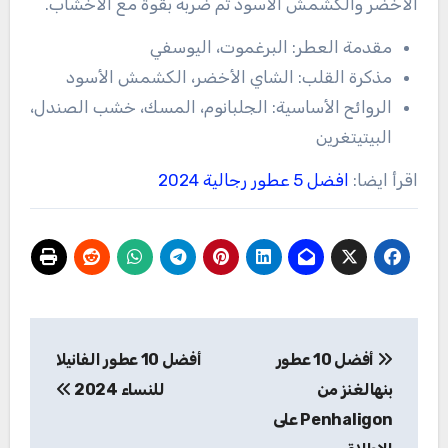
الأخضر والكشمش الأسود ثم ضربه بقوة مع الأخشاب.
مقدمة العطر: البرغموت، اليوسفي
مذكرة القلب: الشاي الأخضر، الكشمش الأسود
الروائح الأساسية: الجلبانوم، المسك، خشب الصندل،
البيتيتغرين
اقرأ ايضا:
افضل 5 عطور رجالية 2024
تصفّح
أفضل 10 عطور
أفضل 10 عطور الفانيلا
المقالات
بنهالغنز من
للنساء 2024
Penhaligon على