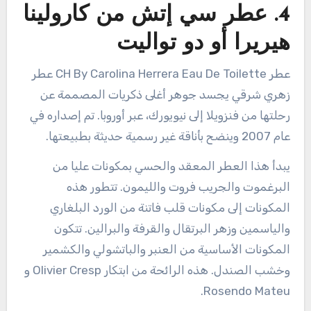
4. عطر سي إتش من كارولينا
هيريرا أو دو تواليت
عطر CH By Carolina Herrera Eau De Toilette عطر
زهري شرقي يجسد جوهر أغلى ذكريات المصممة عن
رحلتها من فنزويلا إلى نيويورك، عبر أوروبا. تم إصداره في
عام 2007 وينضح بأناقة غير رسمية حديثة بطبيعتها.
يبدأ هذا العطر المعقد والحسي بمكونات عليا من
البرغموت والجريب فروت والليمون. تتطور هذه
المكونات إلى مكونات قلب فاتنة من الورد البلغاري
والياسمين وزهر البرتقال والقرفة والبرالين. تتكون
المكونات الأساسية من العنبر والباتشولي والكشمير
وخشب الصندل. هذه الرائحة من ابتكار Olivier Cresp و
Rosendo Mateu.