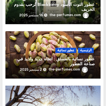
عطور التوت الأسود Blackberry تُرحب بقدوم
الخريف
the-perfumes.com
16 سبتمبر 2025
الرئيسية
عطور نسائية
عطور نسائية بالفستق : اتجاه جديد ولذيذ في
صناعة العطور
the-perfumes.com
2 سبتمبر 2025