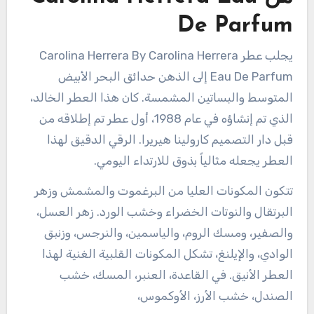
De Parfum
يجلب عطر Carolina Herrera By Carolina Herrera
Eau De Parfum إلى الذهن حدائق البحر الأبيض
المتوسط والبساتين المشمسة. كان هذا العطر الخالد،
الذي تم إنشاؤه في عام 1988، أول عطر تم إطلاقه من
قبل دار التصميم كارولينا هيريرا. الرقي الدقيق لهذا
العطر يجعله مثالياً بذوق للارتداء اليومي.
تتكون المكونات العليا من البرغموت والمشمش وزهر
البرتقال والنوتات الخضراء وخشب الورد. زهر العسل،
والصفير، ومسك الروم، والياسمين، والنرجس، وزنبق
الوادي، والإيلنغ، تشكل المكونات القلبية الغنية لهذا
العطر الأنيق. في القاعدة، العنبر، المسك، خشب
الصندل، خشب الأرز، الأوكموس،