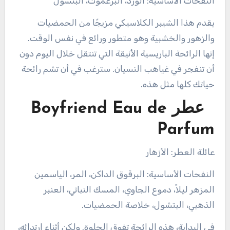
النفحات الأساسية: الورد، البرغموت، البتشول
يقدم هذا الشيبر الكلاسيكي مزيجًا من الحمضيات
والزهور والخشبية وهو متطور ورائع في نفس الوقت.
إنها الرائحة الباريسية الأنيقة التي تنتقل خلال اليوم دون
أن تنفجر في غياهب النسيان. سترغب في أن تشم رائحة
حياتك كلها مثل هذه.
عطر Boyfriend Eau de
Parfum
عائلة العطر: الأزهار
النفحات الأساسية: البرقوق الداكن، المر، الياسمين
المزهر ليلاً، دموع الجاوي، المسك النباتي، العنبر
الذهبي، البتشول، خلاصة الحمضيات.
في البداية، هذه الرائحة تفوق الحلوة. ولكن أثناء ارتدائه،