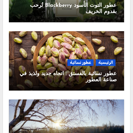
عطور التوت الأسود Blackberry تُرحب
بقدوم الخريف
الرئيسية
عطور نسائية
عطور نسائية بالفستق : اتجاه جديد ولذيذ في
صناعة العطور