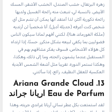
زهرة البرتقال، خشب الصندل، الخشب الأشقر، المسك
الأبيض. بالنسبة لي، تنبعث منه رائحة الغسيل ولديها
رائحة ذكورية أكثر، لذا أعتقد أنها يمكن أن تشم مثل أي
شخص كنت أعرفه (جديلة أديل). أنا شخصياً لن أرتديه
(ملكة الغورماند هنا!)، لكنني أفهم لماذا سيكون الناس
فضوليين بما يكفي لبيعه بشكل متكرر. حسنًا، إذا ارتداه
كل هؤلاء الأشخاص، فسوف يفكر عشاقهم بهم في
المستقبل عندما يشمون رائحته، وما إلى ذلك، وهكذا،
وهكذا تستمر الدورة. تقريبا مثل أشعة الشمس الأبدية
العكسية للعقل النظيف. رائع، إذا سألتني.
13. Ariana Grande Cloud
Eau de Parfum اريانا جراند
لقد استمتعت بكل عطر نسائي أريانا غراندي جربته، وهذا