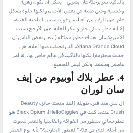
بالتأكيد تمر برحلة على بشرتي – يمكن أن تكون زهرية
وخشبية وحتى طبية في بعض الأحيان ولكنها حلوة بشكل
عام. على الرغم من أنه ليس غورماند من الناحية الفنية،
إلا أنه عطر نسائي حلو وسكر للغاية، على الأرجح بسبب
الأمبروكسان. هناك عطور مماثلة (يدعي بعض الناس أن
Ariana Grande Cloud، التي تحدثت عنها أعلاه، هي
خدعة محترمة) لكنها بالتأكيد في عالم خاص بها. إنه أمر
غامض ومعقد، ولكن ليس للجميع.
4. عطر بلاك أوبيوم من إيف
سان لوران
ال لدي منذ فترة طويلة (لقد منحته جائزة Beauty
Crush عندما كنت في HelloGiggles)، Black Opium هو
عطر نسائي متطور من الفواكه والفانيليا والعنبر للموت
من أجله. لديّ في فئة “العطور الخارجية” لأنه نوع العطر