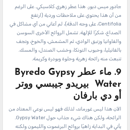
جادور ميس ديور. هذا عطر زهري كلاسيكي. على الرغم
من أن هذا يحتوي على ملاحظات وردية (ارتفع
Centifolia، على وجه الدقة)، لم أعاني من أي مشاكل في
الصداع، شكرًا للإلهة. تشمل الروائح الأخرى السوسن
والفاوانيا وزنبق الوادي، ثم المشمش، والخوخ، وتجف
بالفانيليا، وحبوب التونكا، وخشب الصندل، والمسك.
تنبعث منه رائحة زهرية وحلوة وبودرة وكريمة.
9. ماء عطر Byredo Gypsy
Water بيريدو جيبسي ووتر
أو دي بارفان
الآن هذا ليس غورماند، لذلك فهو ليس نوعي المعتاد من
الرائحة، ولكن هناك شيء جذاب حول Gypsy Water.
يأتي في البداية زاهيًا بروائح البرغموت والليمون ولكنه