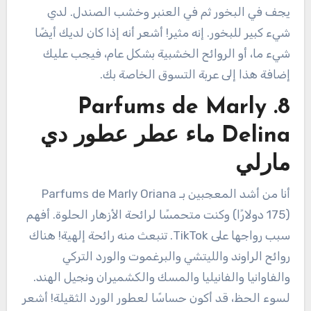
يجف في البخور ثم في العنبر وخشب الصندل. لدي
شيء كبير للبخور. إنه مثير! أشعر أنه إذا كان لديك أيضًا
شيء ما، أو الروائح الخشبية بشكل عام، فيجب عليك
إضافة هذا إلى عربة التسوق الخاصة بك.
8. Parfums de Marly
Delina ماء عطر عطور دي
مارلي
أنا من أشد المعجبين بـ Parfums de Marly Oriana
(175 دولارًا) وكنت متحمسًا لرائحة الأزهار الحلوة. أفهم
سبب رواجها على TikTok. تنبعث منه رائحة إلهية! هناك
روائح الراوند والليتشي والبرغموت والورد التركي
والفاوانيا والفانيليا والمسك والكشميران ونجيل الهند.
لسوء الحظ، قد أكون حساسًا لعطور الورد الثقيلة! أشعر