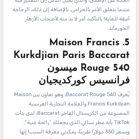
الجدة على الإطلاق، والذي يميل الناس إلى التفكير فيه
عندما يتعلق الأمر بالخزامى. بالإضافة إلى ذلك، الزجاجة
أنيقة للغاية! بالتأكيد أمر لا بد منه لأصحاب الأزهار
الجورماند.
5. Maison Francis
Kurkdjian Paris Baccarat
Rouge 540 ميسون
فرانسيس كوركديجيان
يُعرف Baccarat Rouge 540، وهو تعاون بين Maison
Francis Kurkdjian والعلامة التجارية الفرنسية
المصنوعة من الكريستال الفاخر Baccarat، لدى بنات
TikTok بأنه عطر نسائي الذي يجعلك “رائحة غنية”.
وبسعر 350 دولارًا تقريبًا، يمكنني معرفة السبب! إنها