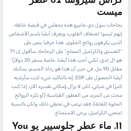
كراش شيروسا 62 عطر
ميست
بخاخات سول دي جانيرو هذه تجعلني في قبضة خانقة.
إنهم ليسوا لضعاف القلوب، ويعرف أيضًا باسم الأشخاص
الذين يكرهون روائح الحلوى. هذا حرفيا ينص على
“الفستق والكراميل المملح” على الزجاجة. سأقول إن 71
هو ال لدي، لكني أحب هذا أيضًا، خاصة بسعر 20 دولارًا
مقابل 90 مل. في حين أن هذا هو رذاذ الجسم، يمكنك
أيضًا الحصول على EDP. إنه بالتأكيد شيء كنت سأرتديه
كثيرًا في شبابي، لكن لا يزال بإمكاني تقديره الآن. إذا كنت
تبحث عن المزيد من العطور القياسية (أو تكره الروائح
الحلوة للغاية)، فقد ترغب في تخطي ذلك، ولكن بالنسبة
لمحبي الكراميل، يرجى الاستمتاع.
11. ماء عطر جلوسيير يو You