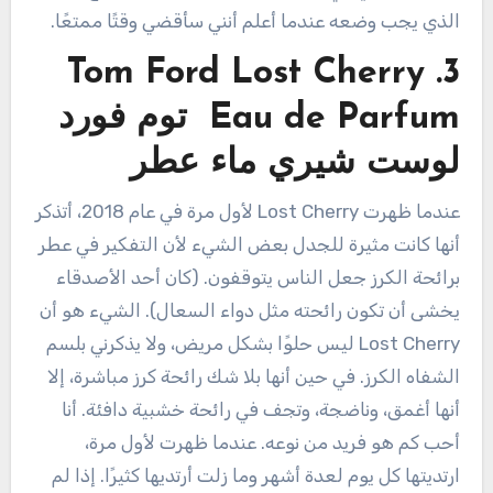
الذي يجب وضعه عندما أعلم أنني سأقضي وقتًا ممتعًا.
3. Tom Ford Lost Cherry
Eau de Parfum توم فورد
لوست شيري ماء عطر
عندما ظهرت Lost Cherry لأول مرة في عام 2018، أتذكر
أنها كانت مثيرة للجدل بعض الشيء لأن التفكير في عطر
برائحة الكرز جعل الناس يتوقفون. (كان أحد الأصدقاء
يخشى أن تكون رائحته مثل دواء السعال). الشيء هو أن
Lost Cherry ليس حلوًا بشكل مريض، ولا يذكرني بلسم
الشفاه الكرز. في حين أنها بلا شك رائحة كرز مباشرة، إلا
أنها أغمق، وناضجة، وتجف في رائحة خشبية دافئة. أنا
أحب كم هو فريد من نوعه. عندما ظهرت لأول مرة،
ارتديتها كل يوم لعدة أشهر وما زلت أرتديها كثيرًا. إذا لم