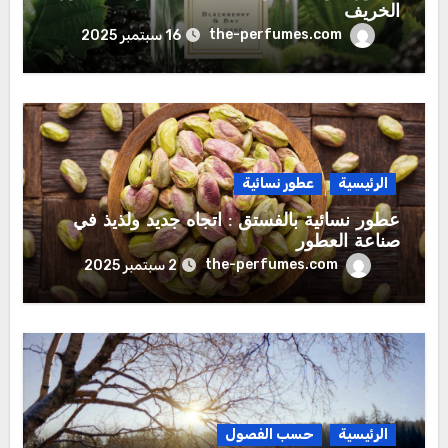
الخريف
the-perfumes.com
16 سبتمبر 2025
الرئيسية
عطور نسائية
عطور نسائية بالفستق : اتجاه جديد ولذيذ في
صناعة العطور
the-perfumes.com
2 سبتمبر 2025
الرئيسية
حسب الفصول