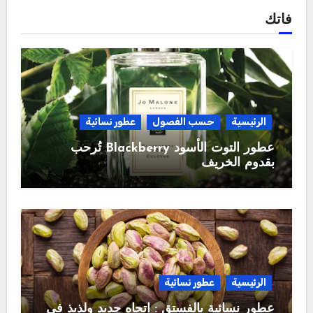
فاتك
الرئيسية
حسب الفصول
عطور نسائية
عطور التوت الأسود Blackberry تُرحب
بقدوم الخريف
الرئيسية
عطور نسائية
عطور نسائية بالفستق : اتجاه جديد ولذيذ في