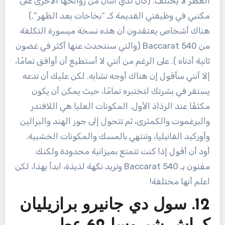
العطر لا يختلف. (كان لدي اثنان من روائحها الأخرى على
مكتبي في وظيفتي القديمة كـ “بخاخات بعد الظهر”.)
هناك أشخاص يعتقدون أن هذه نسخة ميسورة التكلفة
من Baccarat 540 (والتي سنتحدث عنها أكثر في غضون
ثانية أدناه ). على الرغم من أنني لا أستطيع أن أوافق تمامًا،
إلا أنني سأقول إن هناك أوجه تشابه. لكن عليك أن تدعه
يستقر في بشرتك لتختبره تمامًا، حيث يمكن أن يكون
مكثفًا عند الرذاذ الأول. المكونات العليا هي اللافندر
والبرغموت والكمثرى، ثم تتحول إلى جوز الهند والبرالين
وأوركيد الفانيليا، وتنتهي بالمسك والمكونات الخشبية.
أود أن أقول إذا كنت تتمتع بميزانية محدودة ولكنك
مفتون بـ Baccarat 540 وتريد نكهة لذيذة، ابدأ بهذا، لكن
اعلم أنها مختلفة!
12. سول دي جانيرو برازيليان