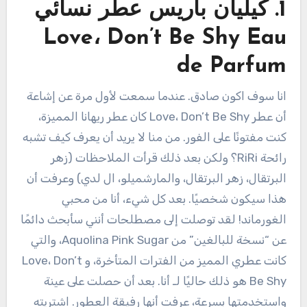
1. كيليان باريس عطر نسائي
Love، Don’t Be Shy Eau
de Parfum
انا سوف اكون صادق. عندما سمعت لأول مرة عن إشاعة
أن عطر Love، Don’t Be Shy كان عطر ريهانا المميزة،
كنت مفتونًا على الفور. من منا لا يريد أن يعرف كيف تشبه
رائحة RiRi؟ ولكن بعد ذلك قرأت الملاحظات (زهر
البرتقال، زهر البرتقال، والمارشميلو، ال لدي) وعرفت أن
هذا سيكون شخصيًا. بعد كل شيء، أنا من محبي
الغورماند! لقد توصلت إلى مصطلحات أنني سأبحث دائمًا
عن “نسخة للبالغين” من Aquolina Pink Sugar، والتي
كانت عطري المميز من الفترات المتأخرة، و Love، Don’t
Be Shy هو ذلك حاليًا لـ أنا. بعد أن حصلت على عينة
واستخدمتها بسرعة، عرفت أنها رفيقة العطور. اشتريته