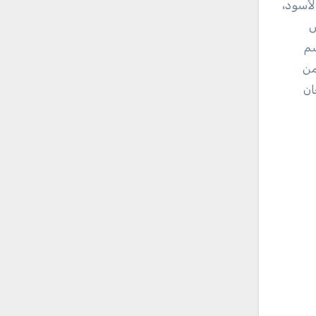
لأسود،
ض
سم
من
ان