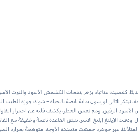
ديثًا، كقصيدة غنائية، يزخر بنفحات الكشمش الأسود والتوت الأسو
 تبتكر ناتالي لورسون بدايةً نابضةً بالحياة – شوك جوزة الطيب الل
 الأسود الرقيق. ومع تعمق العطر، يكشف قلبه عن احمرار الفاوان
 ودفء الإيلنغ إيلنغ الآسر. تنبثق القاعدة ناعمةً وخفيفةً مع الفاني
تلألئة عبر جوهرة جمشت متعددة الأوجه، متوهجةً بحرارة الصي