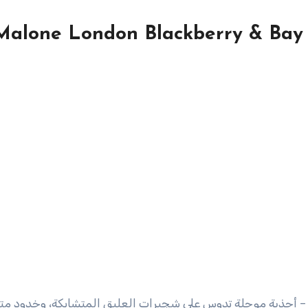
Malone London Blackberry & Bay
ة – أحذية موحلة تدوس على شجيرات العليق المتشابكة، وخدود مت