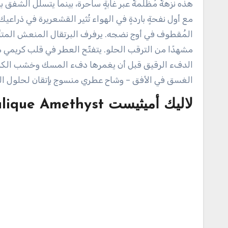
هذه نزهةٌ مُظلمةٌ عبر غابةٍ ساحرة، بينما يتسلل الشفق
مع أول نفحةٍ باردةٍ في الهواء تُثير القشعريرة في ذراعي
المُقطوف في أوج نضجه. يرفرف البرتقال المنعش المتأل
مشهدًا من الترقب الحلو. يتفتّح العطر في قلب كريمي م
الدفء الرقيق قبل أن يغمرها دفء المسك وخشب الكش
الغسق في الأفق – وشاح عطري منسوج بإتقان لحلول ا
لاليك أميثيست
lique Amethyst