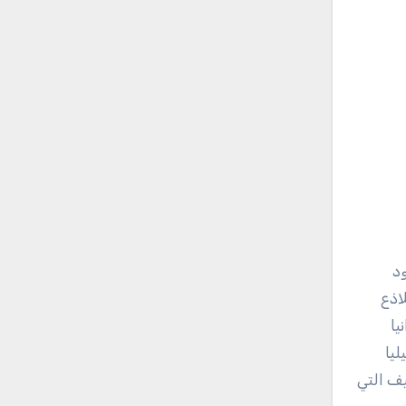
د
اذع
يا
ليا
ف التي