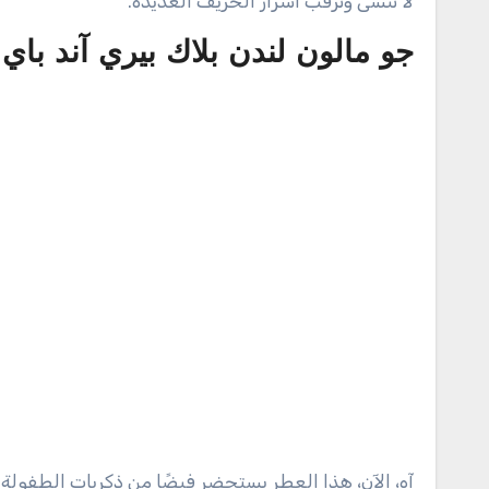
لا تُنسى وترقب أسرار الخريف العديدة.
جو مالون لندن بلاك بيري آند باي
آه، الآن، هذا العطر يستحضر فيضًا من ذكريات الطفول