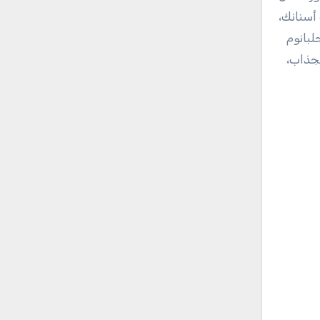
أسنانك،
لبانوم
لجذاب،