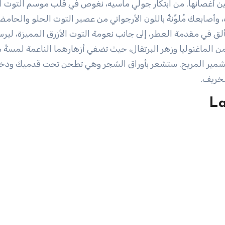
 بين أغصانها. من ابتكار جولي ماسيه، نغوص في قلب موسم التوت ا
ك، وأصابعك مُلوَّنةٌ باللون الأرجواني من عصير التوت الحلو والحام
ق في مقدمة العطر، إلى جانب نعومة التوت الأزرق المميزة، لير
ن الماغنوليا وزهر البرتقال، حيث تضفي أزهارهما الناعمة لمسةً 
مير المريح. ستشعر بأوراق الشجر وهي تطحن تحت قدميك ودخ
لخريف.
La