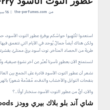
عطور التوت الأسود Blackberry تُرحب بقدوم الخريف
من
the-perfumes.com
16 سبتمبر 2025
استعدوا لتُلهِبوا حواسّكم بوفرةٍ عطور التوت الأسود، حسناً، جزءٌ منا يتمنى لو أن شمس الصيف الجميلة استمرت لفترةٍ أطول؛
ولكن هناك أيضاً جمالٌ يُوجد في الأيام التي تتعمق فيها
طريةً من الحصاد المتأخر. توت أسود بريّ ممتلئ، بقشرته ا
لنستمتع الآن بعطورٍ تأسرنا تُعبِّر عن آخر نشوةٍ صيفية، وت
نشعر أن عطور التوت الأسود قادرة على الجمع بين العال
بنفحات التوابل والأخشاب والدفء، مُقدِّمةً شعورًا بالهر
والآن، أيٌّ من عطور التوت الأسود ستختار أولًا…؟
شاي آند بلو بلاك بيري وودز
oods